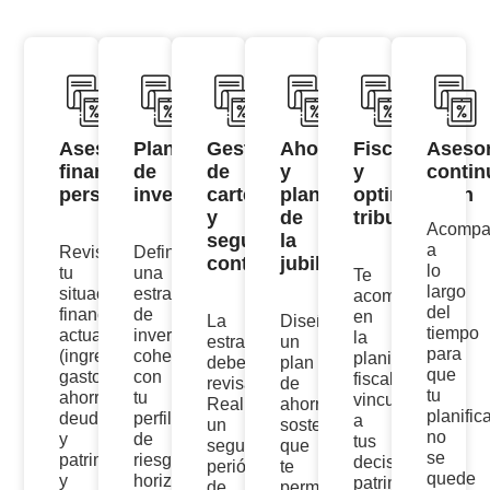
Asesoramiento
Planificación
Gestión
Ahorro
Fiscalidad
Aseso
financiero
de
de
y
y
contin
personalizado
inversiones
cartera
planificación
optimización
y
de
tributaria
Acompa
seguimiento
la
a
Revisamos
Definimos
continuo
jubilación
lo
tu
una
Te
largo
situación
estrategia
acompaño
del
financiera
de
en
La
Diseñamos
tiempo
actual
inversión
la
estrategia
un
para
(ingresos,
coherente
planificación
debe
plan
que
gastos,
con
fiscal
revisarse.
de
tu
ahorro,
tu
vinculada
Realizo
ahorro
planific
deudas
perfil
a
un
sostenible
no
y
de
tus
seguimiento
que
se
patrimonio)
riesgo,
decisiones
periódico
te
quede
y
horizonte
patrimoniales
de
permita