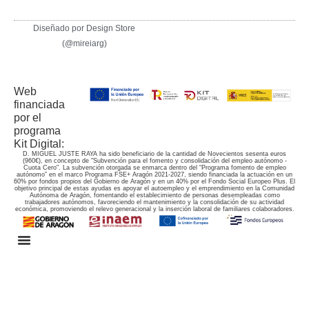
Diseñado por Design Store
(@mireiarg)
Web
financiada
por el
programa
Kit Digital:
D. MIGUEL JUSTE RAYA ha sido beneficiario de la cantidad de Novecientos sesenta euros
(960€), en concepto de "Subvención para el fomento y consolidación del empleo autónomo -
Cuota Cero". La subvención otorgada se enmarca dentro del “Programa fomento de empleo
autónomo” en el marco Programa FSE+ Aragón 2021-2027, siendo financiada la actuación en un
60% por fondos propios del Gobierno de Aragón y en un 40% por el Fondo Social Europeo Plus. El
objetivo principal de estas ayudas es apoyar el autoempleo y el emprendimiento en la Comunidad
Autónoma de Aragón, fomentando el establecimiento de personas desempleadas como
trabajadores autónomos, favoreciendo el mantenimiento y la consolidación de su actividad
económica, promoviendo el relevo generacional y la inserción laboral de familiares colaboradores.