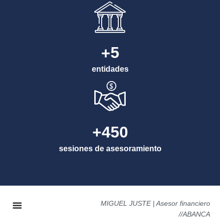
5
+
entidades
4
5
0
+
sesiones de asesoramiento
MIGUEL JUSTE | Asesor financiero
//ABANCA