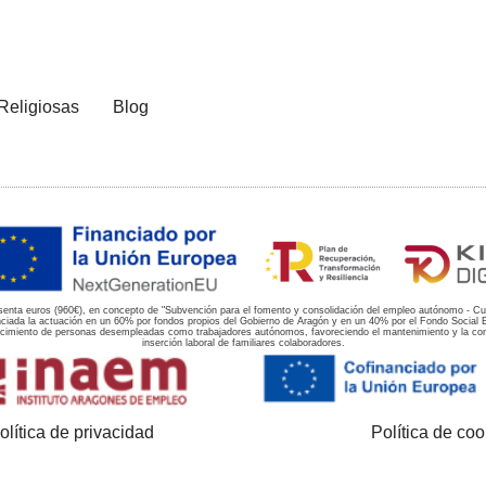
Religiosas
Blog
enta euros (960€), en concepto de "Subvención para el fomento y consolidación del empleo autónomo - Cu
da la actuación en un 60% por fondos propios del Gobierno de Aragón y en un 40% por el Fondo Social Eur
miento de personas desempleadas como trabajadores autónomos, favoreciendo el mantenimiento y la conso
inserción laboral de familiares colaboradores.
olítica de privacidad
Política de coo